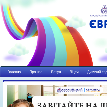
Головна
Про нас
Вступ
Ліцей
Дитячий са