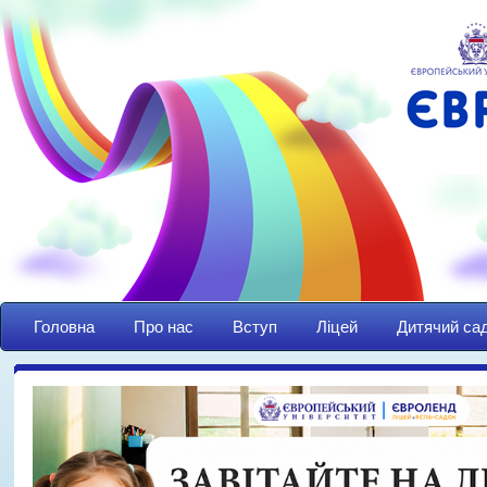
Головна
Про нас
Вступ
Ліцей
Дитячий са