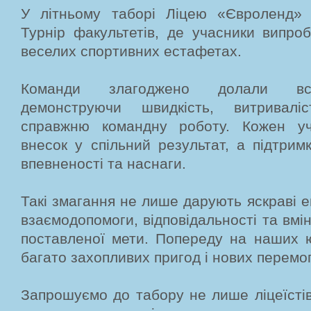
У літньому таборі Ліцею «Євроленд» 
Турнір факультетів, де учасники випро
веселих спортивних естафетах.
Команди злагоджено долали всі
демонструючи швидкість, витриваліс
справжню командну роботу. Кожен уч
внесок у спільний результат, а підтрим
впевненості та наснаги.
Такі змагання не лише дарують яскраві е
взаємодопомоги, відповідальності та вмі
поставленої мети. Попереду на наших ю
багато захопливих пригод і нових перемог
Запрошуємо до табору не лише ліцеїстів,