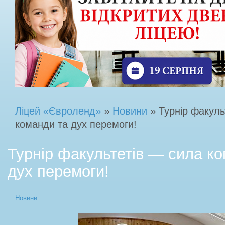
Ліцей «Євроленд»
»
Новини
» Турнір факуль
команди та дух перемоги!
Турнір факультетів — сила к
дух перемоги!
Новини