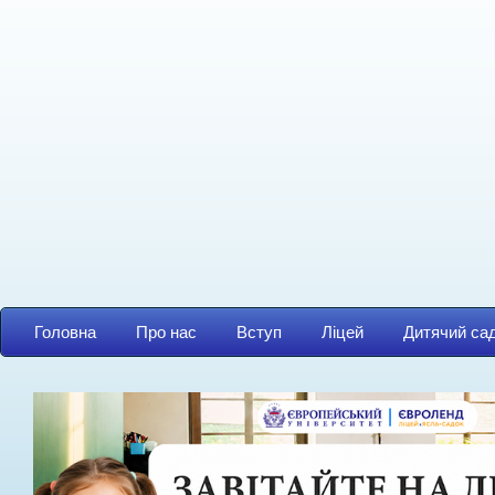
Головна
Про нас
Вступ
Ліцей
Дитячий са