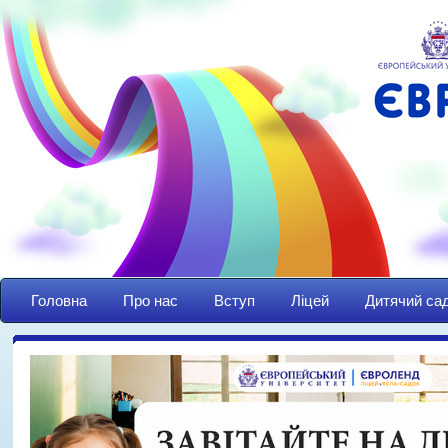
Головна
Про нас
Вступ
Ліцей
Дитячий са