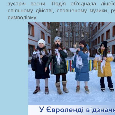
зустріч весни. Подія об’єднала ліцеїс
спільному дійстві, сповненому музики, р
символізму.