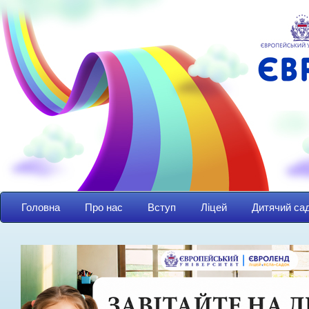
Головна
Про нас
Вступ
Ліцей
Дитячий са