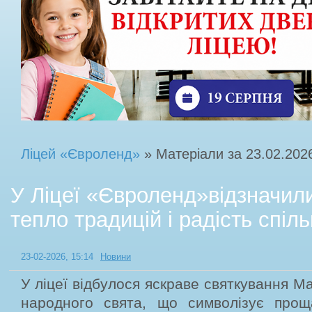
Ліцей «Євроленд»
» Матеріали за 23.02.202
У Ліцеї «Євроленд»відзначил
тепло традицій і радість спіль
23-02-2026, 15:14
Новини
У ліцеї відбулося яскраве святкування М
народного свята, що символізує про