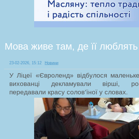
Мова живе там, де її люблять
23-02-2026, 15:12
Новини
У Ліцеї «Євроленд» відбулося маленьке
вихованці декламували вірші, роз
передавали красу солов’їної у словах.