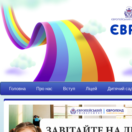
Головна
Про нас
Вступ
Ліцей
Дитячий са