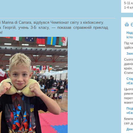
5-11 
1-4 к
і Marina di Carrara, відбувся Чемпіонат світу з кікбоксингу.
Георгій, учень 3-Б класу, — показав справжній приклад
я!
Над
іст
Під ч
здійс
Зах
Сього
давні
країн
Єгипет
Ста
«Єв
Цього
римля
перет
макет
Под
«Єв
Кемпе
світ д
Ден