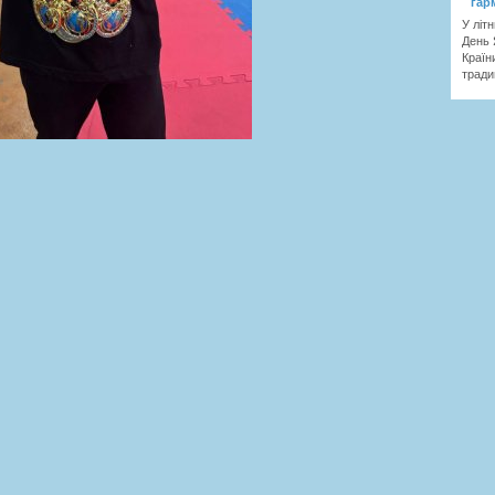
гар
У літ
День 
Країн
тради