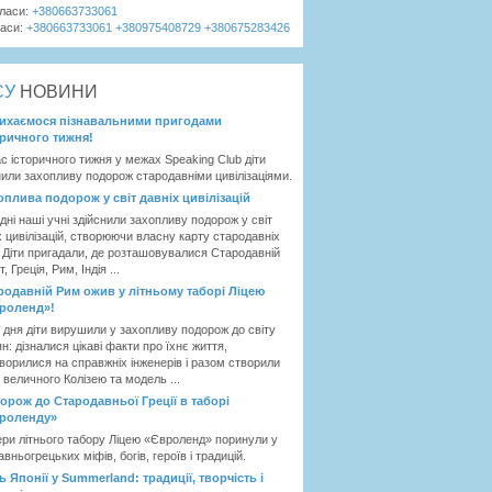
класи:
+380663733061
ласи:
+380663733061
+380975408729
+380675283426
ЄУ
НОВИНИ
ихаємося пізнавальними пригодами
оричного тижня!
ас історичного тижня у межах Speaking Club діти
нили захопливу подорож стародавніми цивілізаціями.
оплива подорож у світ давніх цивілізацій
дні наші учні здійснили захопливу подорож у світ
х цивілізацій, створюючи власну карту стародавніх
. Діти пригадали, де розташовувалися Стародавній
, Греція, Рим, Індія ...
родавній Рим ожив у літньому таборі Ліцею
роленд»!
 дня діти вирушили у захопливу подорож до світу
н: дізналися цікаві факти про їхнє життя,
ворилися на справжніх інженерів і разом створили
 величного Колізею та модель ...
орож до Стародавньої Греції в таборі
роленду»
ри літнього табору Ліцею «Євроленд» поринули у
авньогрецьких міфів, богів, героїв і традицій.
ь Японії у Summerland: традиції, творчість і