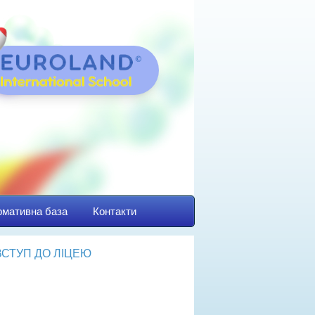
мативна база
Контакти
ВСТУП ДО ЛІЦЕЮ
йбутнім першокласникам
авила прийому