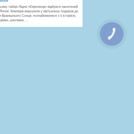
монія
ньому таборі Ліцею «Євроленд» відбувся насичений
Японії. Кемпери вирушили у віртуальну подорож до
и Вранішнього Сонця, познайомилися з її історією,
ціями, школами, ...