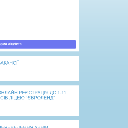
ртість навчання
говір публічної оферти
рядок зарахування
латити навчання
рма ліцеїста
ВАКАНСІЇ
рейти
ОНЛАЙН РЕЄСТРАЦІЯ ДО 1-11
СІВ ЛІЦЕЮ "ЄВРОЛЕНД"
рейти
ПЕРЕВЕДЕННЯ УЧНІВ