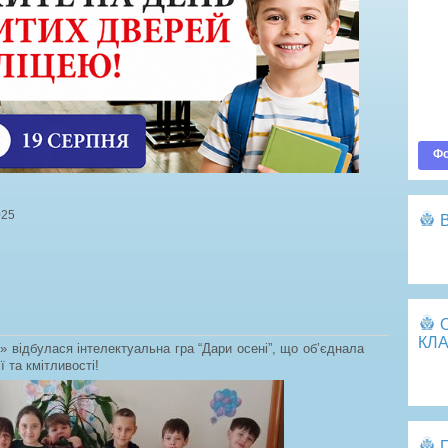
Ва
До
По
Оп
Фо
025
Пе
КЛА
» відбулася інтелектуальна гра “Дари осені”, що об’єднала
ї та кмітливості!
Пе