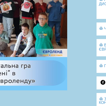
ДИ
Пе
ЄВ
КОН