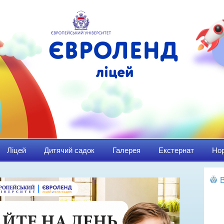
Ліцей
Дитячий садок
Галерея
Екстернат
Нор
Ма
Пр