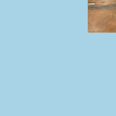
© Ліцей «Євроленд»