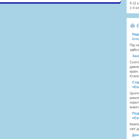
5-11 
1-4 к
Над
іст
Під ч
здійс
Зах
Сього
давні
країн
Єгипет
Ста
«Єв
Цього
римля
перет
макет
Под
«Єв
Кемпе
світ д
Ден