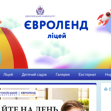
Ліцей
Дитячий садок
Галерея
Екстернат
Нор
Ма
Пр