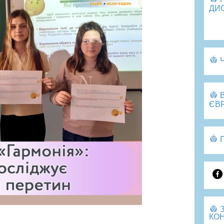
ДИ
Пе
ЄВ
КОН