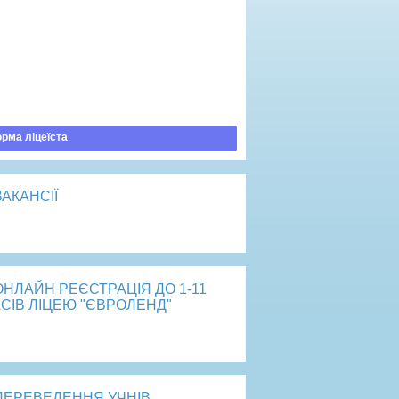
ртість навчання
говір публічної оферти
рядок зарахування
латити навчання
рма ліцеїста
ВАКАНСІЇ
рейти
ОНЛАЙН РЕЄСТРАЦІЯ ДО 1-11
СІВ ЛІЦЕЮ "ЄВРОЛЕНД"
рейти
ПЕРЕВЕДЕННЯ УЧНІВ