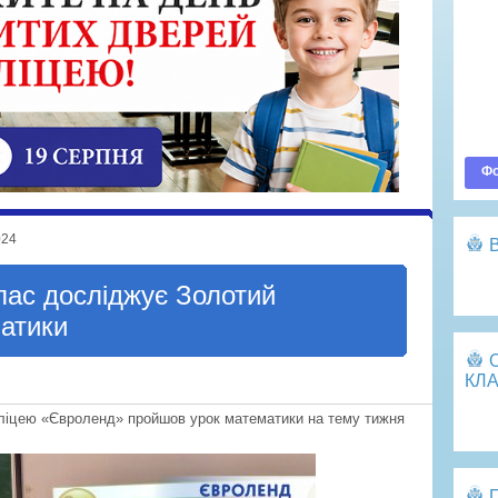
Ва
До
По
Оп
Фо
024
Пе
лас досліджує Золотий
матики
КЛА
і ліцею «Євроленд» пройшов урок математики на тему тижня
Пе