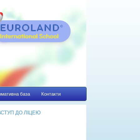
мативна база
Контакти
ВСТУП ДО ЛІЦЕЮ
йбутнім першокласникам
авила прийому