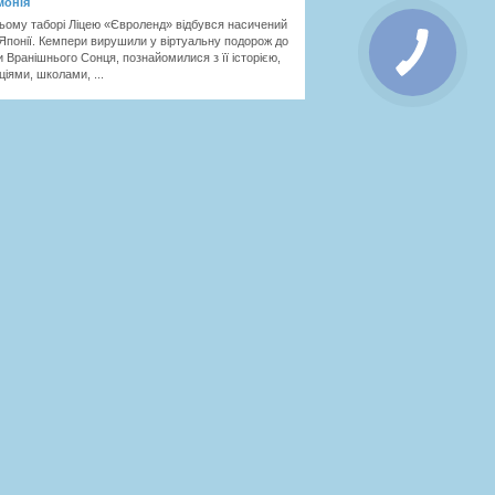
монія
ньому таборі Ліцею «Євроленд» відбувся насичений
Японії. Кемпери вирушили у віртуальну подорож до
и Вранішнього Сонця, познайомилися з її історією,
ціями, школами, ...