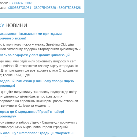
класи:
+380663733061
ласи:
+380663733061
+380975408729
+380675283426
ЄУ
НОВИНИ
ихаємося пізнавальними пригодами
оричного тижня!
ас історичного тижня у межах Speaking Club діти
нили захопливу подорож стародавніми цивілізаціями.
оплива подорож у світ давніх цивілізацій
дні наші учні здійснили захопливу подорож у світ
х цивілізацій, створюючи власну карту стародавніх
. Діти пригадали, де розташовувалися Стародавній
, Греція, Рим, Індія ...
родавній Рим ожив у літньому таборі Ліцею
роленд»!
 дня діти вирушили у захопливу подорож до світу
н: дізналися цікаві факти про їхнє життя,
ворилися на справжніх інженерів і разом створили
 величного Колізею та модель ...
орож до Стародавньої Греції в таборі
роленду»
ри літнього табору Ліцею «Євроленд» поринули у
авньогрецьких міфів, богів, героїв і традицій.
ь Японії у Summerland: традиції, творчість і