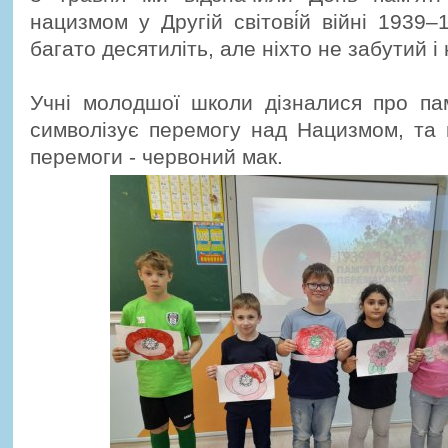
нацизмом у Другій світові́й війні 1939–
багато десятиліть, але ніхто не забутий і 
Учні молодшої школи дізналися про пам
символізує перемогу над Нацизмом, та 
перемоги - червоний мак.