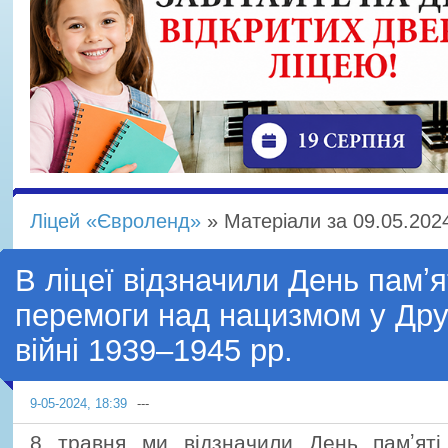
Ліцей «Євроленд»
» Матеріали за 09.05.202
В ліцеї відзначили День памʼя
перемоги над нацизмом у Другі
війні 1939–1945 рр.
9-05-2024, 18:39
---
8 травня ми відзначили День памʼят