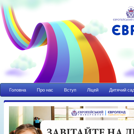
Головна
Про нас
Вступ
Ліцей
Дитячий са