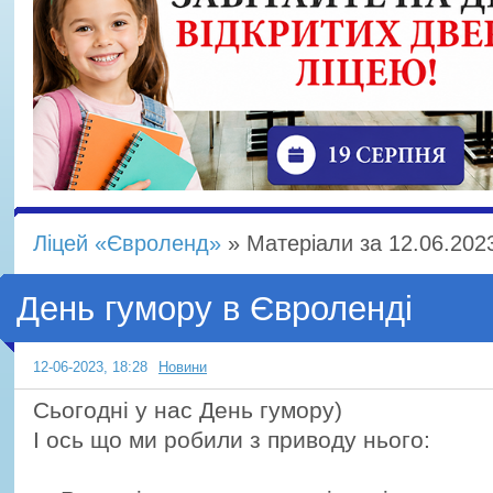
Ліцей «Євроленд»
» Матеріали за 12.06.202
День гумору в Євроленді
12-06-2023, 18:28
Новини
Сьогодні у нас День гумору)
І ось що ми робили з приводу нього: