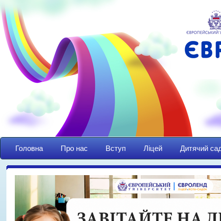
Головна
Про нас
Вступ
Ліцей
Дитячий са