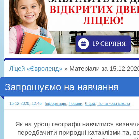
Ліцей «Євроленд»
» Матеріали за 15.12.202
Запрошуємо на навчання
15-12-2020, 12:45
Інформація
,
Новини
,
Ліцей
,
Початкова школа
Як на уроці географії навчитися визначи
передбачити природні катаклізми та, в