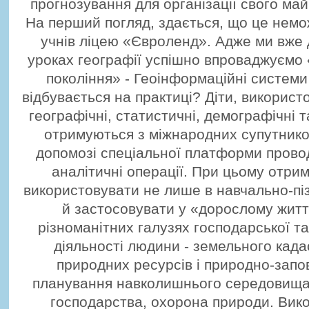
прогнозування для організації свого ма
На перший погляд, здається, що це немо
учнів ліцею «Євроленд». Адже ми вже д
уроках географії успішно впроваджуємо 
покоління» - Геоінформаційні системи 
відбувається на практиці? Діти, використ
географічні, статистичні, демографічні т
отримуються з міжнародних супутнико
допомозі спеціальної платформи провод
аналітичні операції. При цьому отри
використовувати не лише в навчально-піз
й застосовувати у «дорослому житті
різноманітних галузях господарської т
діяльності людини - земельного када
природних ресурсів і природно-запо
планування навколишнього середовища, 
господарства, охорона природи. Вик