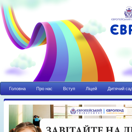
Головна
Про нас
Вступ
Ліцей
Дитячий са