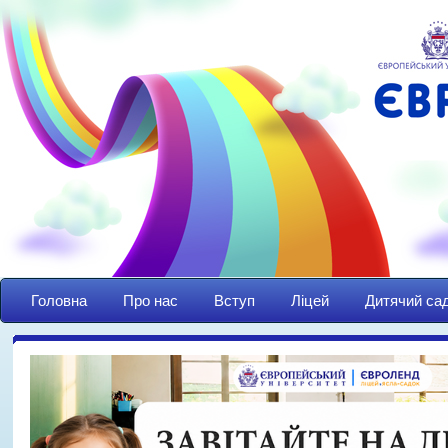
Головна
Про нас
Вступ
Ліцей
Дитячий са