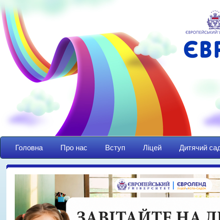
Головна
Про нас
Вступ
Ліцей
Дитячий са