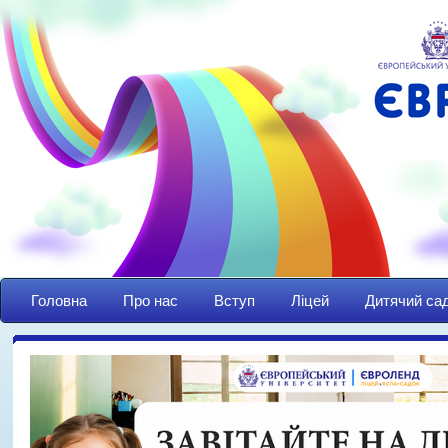
Головна
Про нас
Вступ
Ліцей
Дитячий са