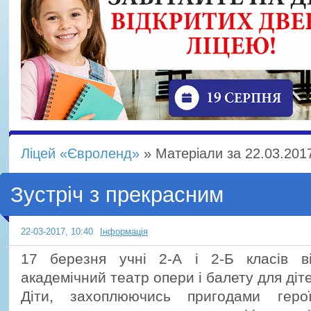
Ліцей «Євроленд»
» Матеріали за 22.03.201
Зустріч з прекрасним
22-03-2017, 10:40
Інформація
17 березня учні 2-А і 2-Б класів ві
академічний театр опери і балету для діт
Діти, захоплюючись пригодами геро