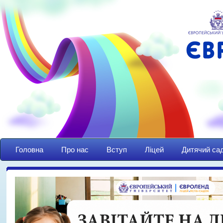
Головна
Про нас
Вступ
Ліцей
Дитячий са