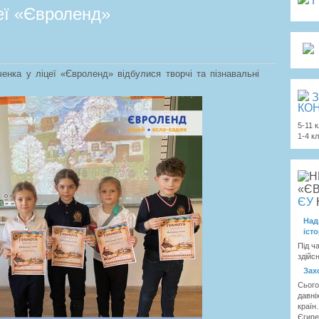
цеї «Євроленд»
нка у ліцеї «Євроленд» відбулися творчі та пізнавальні
З
КОН
5-11 
1-4 к
ЄУ
Над
іст
Під ч
здійс
Зах
Сього
давні
країн
Єгипет