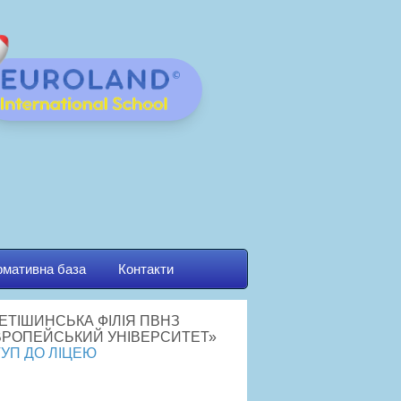
мативна база
Контакти
УП ДО ЛІЦЕЮ
йбутнім першокласникам