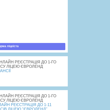
авила прийому
ртість навчання
говір публічної оферти
рядок зарахування
латити навчання
рма ліцеїста
АНСІЇ
рейти
АЙН РЕЄСТРАЦІЯ ДО 1-11
СІВ ЛІЦЕЮ "ЄВРОЛЕНД"