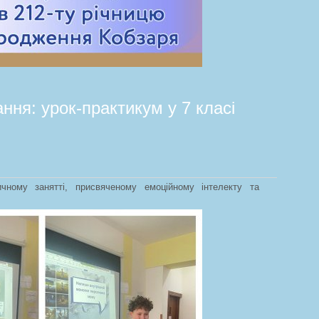
ання: урок-практикум у 7 класі
чному занятті, присвяченому емоційному інтелекту та