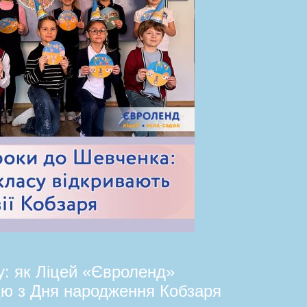
: як Ліцей «Євроленд»
ицю з Дня народження Кобзаря