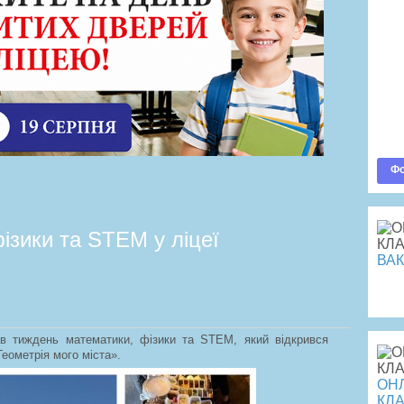
Пр
Ва
До
По
Оп
Фо
ізики та STEM у ліцеї
ВАК
Пе
ав тиждень математики, фізики та STEM, який відкрився
еометрія мого міста».
ОНЛ
КЛА