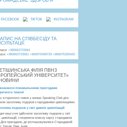
ГРОМАДСЬКЕ ЗДОРОВ'Я
FACEBOOK
TIKTOK
INSTAGRAM
АПИС НА СПІВБЕСІДУ ТА
СУЛЬТАЦІЇ:
класи:
+380663733061
ласи:
+380663733061
+380975408729
+380675283426
НОВИНИ
ихаємося пізнавальними пригодами
оричного тижня!
ас історичного тижня у межах Speaking Club діти
нили захопливу подорож стародавніми цивілізаціями.
оплива подорож у світ давніх цивілізацій
дні наші учні здійснили захопливу подорож у світ
х цивілізацій, створюючи власну карту стародавніх
. Діти пригадали, де розташовувалися Стародавній
, Греція, Рим, Індія ...