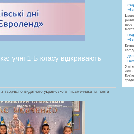
Ста
«Єв
Цього
римля
перет
макет
Под
«Єв
Кемпе
світ д
а: учні 1-Б класу відкривають
Ден
гар
У літ
День 
Країн
тради
 з творчістю видатного українського письменника та поета