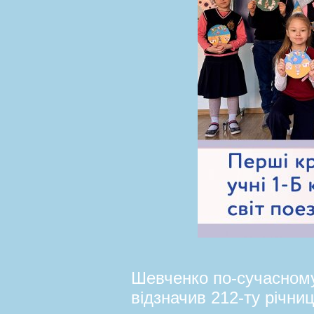
Шевченко по-сучасному
відзначив 212-ту річн