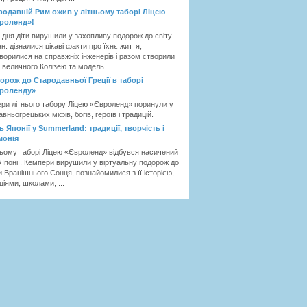
родавній Рим ожив у літньому таборі Ліцею
роленд»!
 дня діти вирушили у захопливу подорож до світу
н: дізналися цікаві факти про їхнє життя,
ворилися на справжніх інженерів і разом створили
 величного Колізею та модель ...
орож до Стародавньої Греції в таборі
роленду»
ри літнього табору Ліцею «Євроленд» поринули у
авньогрецьких міфів, богів, героїв і традицій.
ь Японії у Summerland: традиції, творчість і
монія
ньому таборі Ліцею «Євроленд» відбувся насичений
Японії. Кемпери вирушили у віртуальну подорож до
и Вранішнього Сонця, познайомилися з її історією,
ціями, школами, ...