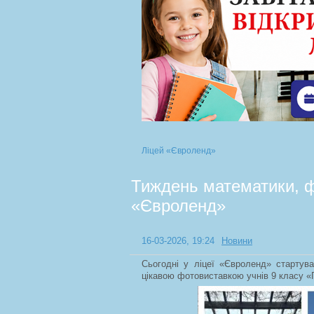
Ліцей «Євроленд»
Тиждень математики, ф
«Євроленд»
16-03-2026, 19:24
Новини
Сьогодні у ліцеї «Євроленд» стартув
цікавою фотовиставкою учнів 9 класу «Г