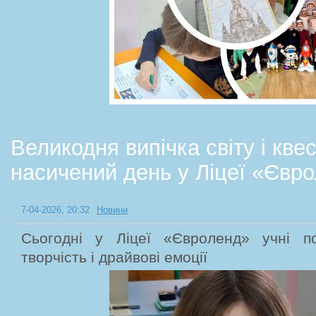
Великодня випічка світу і квес
насичений день у Ліцеї «Євр
7-04-2026, 20:32
Новини
Сьогодні у Ліцеї «Євроленд» учні п
творчість і драйвові емоції