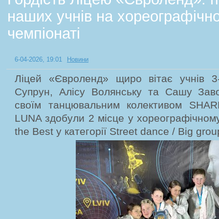
наших учнів на хореографічн
чемпіонаті
6-04-2026, 19:01
Новини
Ліцей «Євроленд» щиро вітає учнів 
Супрун, Алісу Волянську та Сашу Завол
своїм танцювальним колективом SH
LUNA здобули 2 місце у хореографічному 
the Best у категорії Street dance / Big group