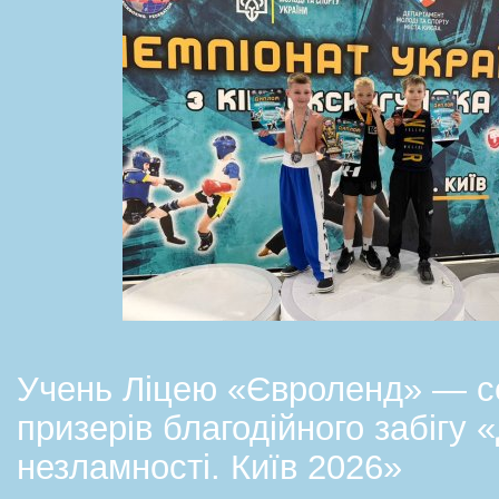
Учень Ліцею «Євроленд» — с
призерів благодійного забігу 
незламності. Київ 2026»