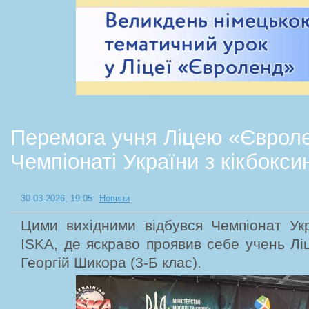
Перемога учня Ліцею «Єврол
Чемпіонаті України з кікбокси
30-03-2026, 19:05
Новини
Цими вихідними відбувся Чемпіонат Укр
ISKA, де яскраво проявив себе учень Л
Георгій Шикора (3-Б клас).