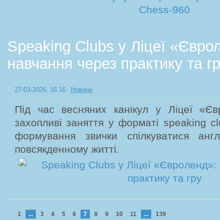
Speaking Clubs у Ліцеї «Євро
навчання через практику та г
27-03-2026, 16:16
Новини
Під час весняних канікул у Ліцеї «Єв
захопливі заняття у форматі speaking cl
формування звички спілкуватися анг
повсякденному житті.
1
...
3
4
5
6
7
8
9
10
11
...
139