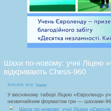
Шахи по-новому: учні Ліцею 
відкривають Chess-960
30-03-2026, 19:02
Новини
У весняному таборі Ліцею «Євроленд» уч
незвичайним форматом гри — шахами-960