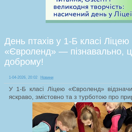
День птахів у 1-Б класі Ліцею
«Євроленд» — пізнавально, ці
доброму!
1-04-2026, 20:02
Новини
У 1-Б класі Ліцею «Євроленд» відзнач
яскраво, змістовно та з турботою про при