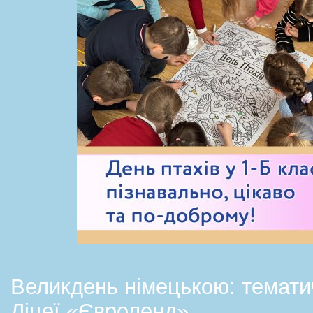
Великдень німецькою: темати
Ліцеї «Євроленд»