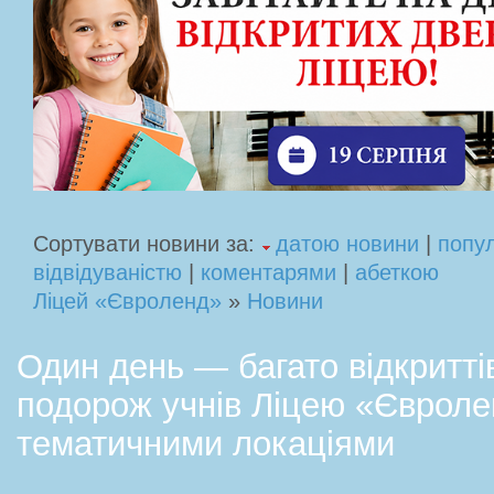
Сортувати новини за:
датою новини
|
попу
відвідуваністю
|
коментарями
|
абеткою
Ліцей «Євроленд»
»
Новини
Один день — багато відкриттів
подорож учнів Ліцею «Єврол
тематичними локаціями