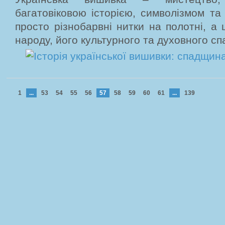
багатовіковою історією, символізмом та
просто різнобарвні нитки на полотні, а 
народу, його культурного та духовного сп
1
...
53
54
55
56
57
58
59
60
61
...
139