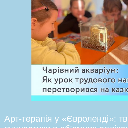
Арт-терапія у «Євроленді»: тв