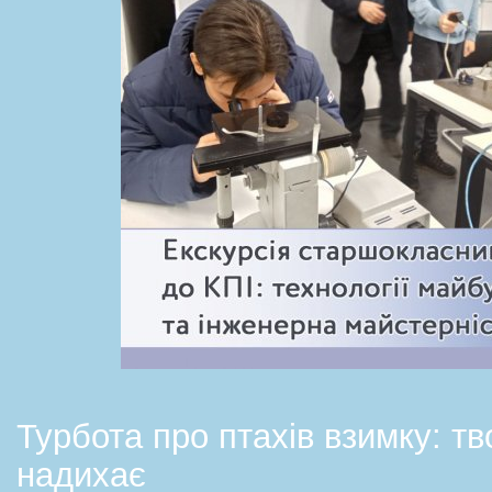
Турбота про птахів взимку: тв
надихає