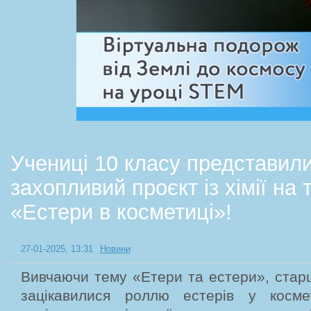
Учениці 10 класу представил
захопливий проєкт із хімії на 
«Естери в косметиці»!
27-01-2025, 13:31
Новини
Вивчаючи тему «Етери та естери», стар
зацікавилися роллю естерів у косме