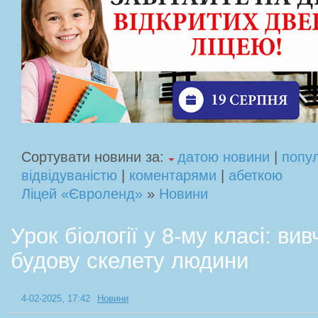
Сортувати новини за:
датою новини
|
попу
відвідуваністю
|
коментарями
|
абеткою
Ліцей «Євроленд»
»
Новини
Урок біології у 8-му класі: ви
будову скелету людини
4-02-2025, 17:42
Новини