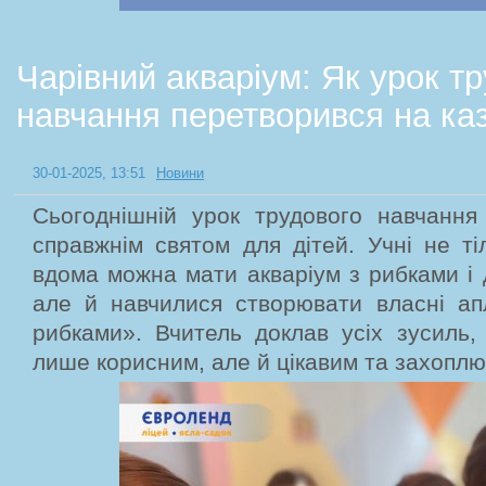
Чарівний акваріум: Як урок т
навчання перетворився на ка
30-01-2025, 13:51
Новини
Сьогоднішній урок трудового навчання
справжнім святом для дітей. Учні не ті
вдома можна мати акваріум з рибками і 
але й навчилися створювати власні апл
рибками». Вчитель доклав усіх зусиль,
лише корисним, але й цікавим та захопл