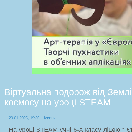
Віртуальна подорож від Землі
космосу на уроці STEAM
29-01-2025, 19:30
Новини
На уроці STEAM учні 6-A класу ліцею “ 