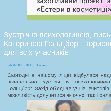
Зустріч із психологинею, пи
Катериною Гольцберг: корисн
для всіх учасників
24-01-2025, 18:15
Новини
Сьогодні в нашому ліцеї відбулася над
пізнавальна зустріч із психологине
Гольцберг. Захід об’єднав учнів, вчителів 
можливість долучитися як очно, так і онл