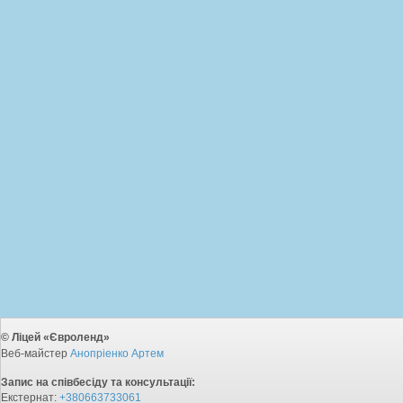
© Ліцей «Євроленд»
Веб-майстер
Анопріенко Артем
Запис на співбесіду та консультації:
Екстернат:
+380663733061