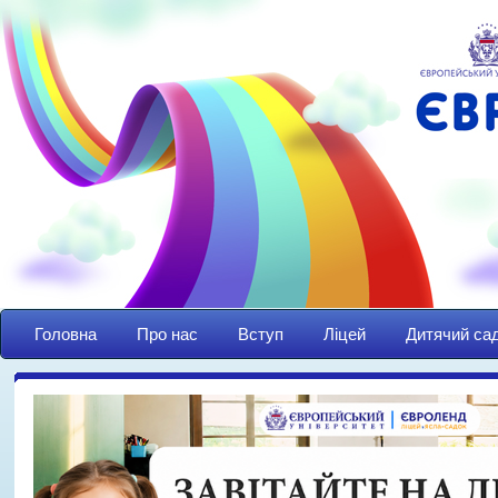
Головна
Про нас
Вступ
Ліцей
Дитячий са