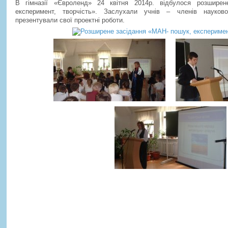
В гімназії «Євроленд» 24 квітня 2014р. відбулося розшире
експеримент, творчість». Заслухали учнів – членів науков
презентували свої проектні роботи.
Практичний семінар « Форму
світогляду дітей та молоді за
бальної хореографії»