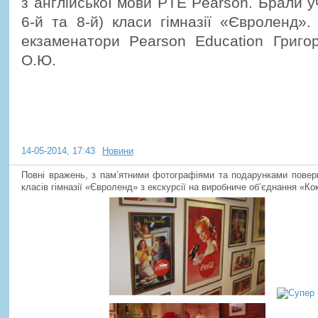
з англійської мови PTE Pearson. Брали уч
6-й та 8-й) класи гімназії «Євроленд»
екзаменатори Pearson Education Григо
О.Ю.
Супер - екскурсія!
14-05-2014, 17:43
Новини
Повні вражень, з пам’ятними фотографіями та подарунками поверну
класів гімназії «Євроленд» з екскурсії на виробниче об’єднання «Ко