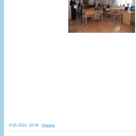
Шановні ветерани! Учні гімназ
«Євроленд» щиро вітають Ва
Перемоги!
8-05-2014, 18:06
Новини