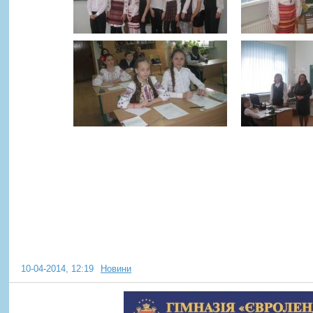
Гімназія "Євроленд" Європей
університету пропонує нову о
супер-прогаму для активних т
10-04-2014, 12:19
Новини