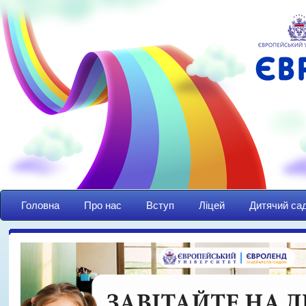
Головна
Про нас
Вступ
Ліцей
Дитячий са