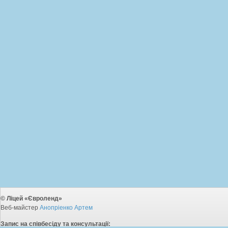
© Ліцей «Євроленд»
Веб-майстер
Анопріенко Артем
Запис на співбесіду та консультації: