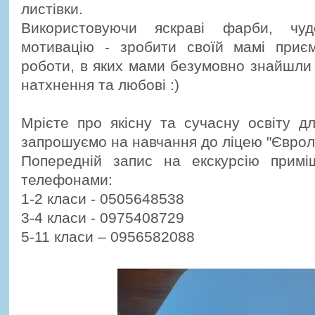
листівки.
Використовуючи яскраві фарби, чу
мотивацію - зробити своїй мамі приє
роботи, в яких мами безумовно знайшли 
натхнення та любові :)
Мрієте про якісну та сучасну освіту д
запрошуємо на навчання до ліцею "Єврол
Попередній запис на екскурсію прим
телефонами:
1-2 класи - 0505648538
3-4 класи - 0975408729
5-11 класи – 0956582088