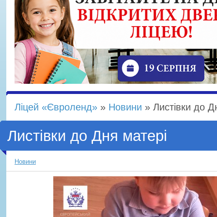
Ліцей «Євроленд»
»
Новини
» Листівки до Д
Листівки до Дня матері
Новини