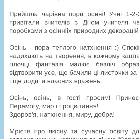
Прийшла чарівна пора осені! Учні 1-2-3
привітали вчителів з Днем учителя ч
поробками з осіннііх природних декорацій
Осінь - пора теплого натхнення :) Спокі
надихають на творення, в кожному кашта
гілочці фантазія малює безліч образ
відтворити усе, що бачили ці листочки за
і ще додати власних вражень.
Осінь, осінь, в гості просим! Прин
Перемогу, мир і процвітання!
Здоров'я, натхнення, миру, добра!
Мрієте про якісну та сучасну освіту д