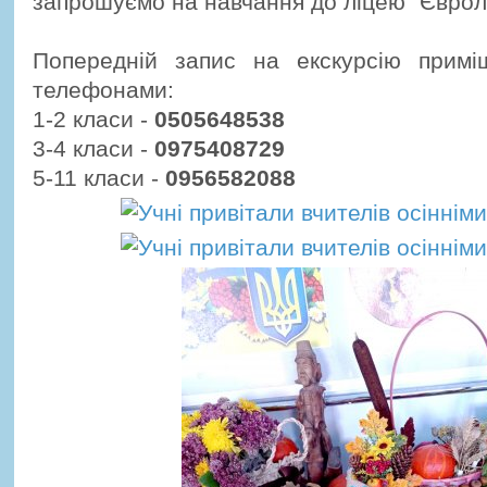
запрошуємо на навчання до ліцею "Єврол
Попередній запис на екскурсію прим
телефонами:
1-2 класи -
0505648538
3-4 класи -
0975408729
5-11 класи -
0956582088