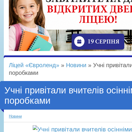
Ліцей «Євроленд»
»
Новини
» Учні привітали
поробками
Учні привітали вчителів осінн
поробками
Новини