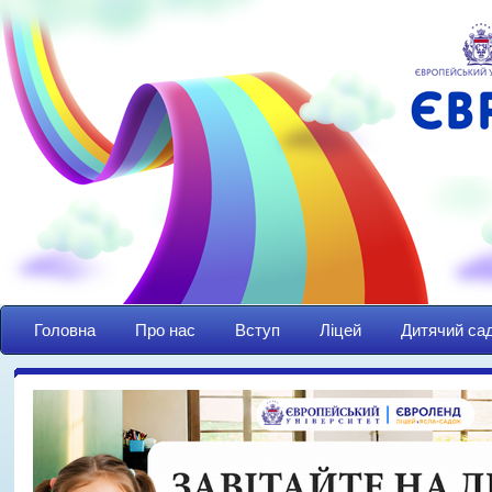
Головна
Про нас
Вступ
Ліцей
Дитячий са