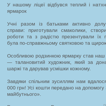
У нашому ліцеї відбувся теплий і натх
ярмарок
Учні разом із батьками активно дол
справи: приготували смаколики, створ
роботи та з радістю презентували їх 
була по-справжньому святковою та щиро
Особливою родзинкою ярмарку став наш 
— талановитий художник, який за дон
шаржі та дарував усмішки кожному.
Завдяки спільним зусиллям нам вдалося
000 грн! Усі кошти передано на допомогу
майбутнього».