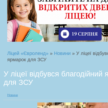
Ліцей «Євроленд»
»
Новини
» У ліцеї відбув
ярмарок для ЗСУ
У ліцеї відбувся благодійний
для ЗСУ
Новини