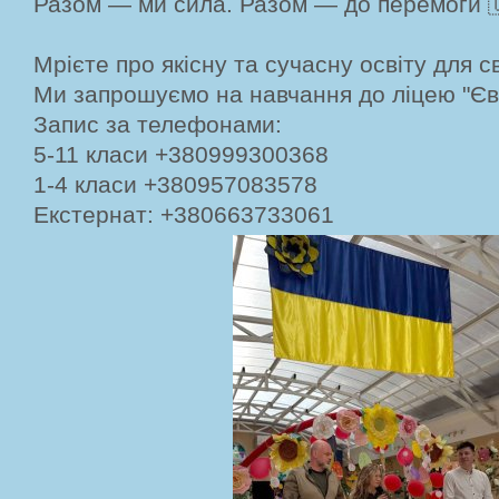
Разом — ми сила. Разом — до перемоги 
Мрієте про якісну та сучасну освіту для с
Ми запрошуємо на навчання до ліцею "Єв
Запис за телефонами:
5-11 класи +380999300368
1-4 класи +380957083578
Екстернат: +380663733061