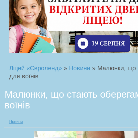
Ліцей «Євроленд»
»
Новини
» Малюнки, що 
для воїнів
Малюнки, що стають оберега
воїнів
Новини