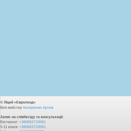
© Ліцей «Євроленд»
Веб-майстер
Анопріенко Артем
Запис на співбесіду та консультації:
Екстернат:
+380663733061
5-11 класи:
+380663733061