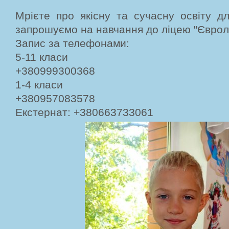
Мрієте про якісну та сучасну освіту д
запрошуємо на навчання до ліцею "Єврол
Запис за телефонами:
5-11 класи
+380999300368
1-4 класи
+380957083578
Екстернат: +380663733061