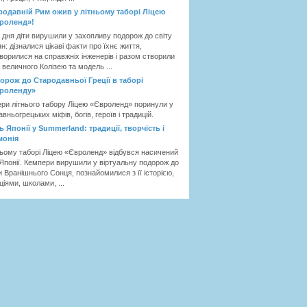
родавній Рим ожив у літньому таборі Ліцею
роленд»!
 дня діти вирушили у захопливу подорож до світу
н: дізналися цікаві факти про їхнє життя,
ворилися на справжніх інженерів і разом створили
 величного Колізею та модель ...
орож до Стародавньої Греції в таборі
роленду»
ри літнього табору Ліцею «Євроленд» поринули у
авньогрецьких міфів, богів, героїв і традицій.
ь Японії у Summerland: традиції, творчість і
монія
ньому таборі Ліцею «Євроленд» відбувся насичений
Японії. Кемпери вирушили у віртуальну подорож до
и Вранішнього Сонця, познайомилися з її історією,
ціями, школами, ...