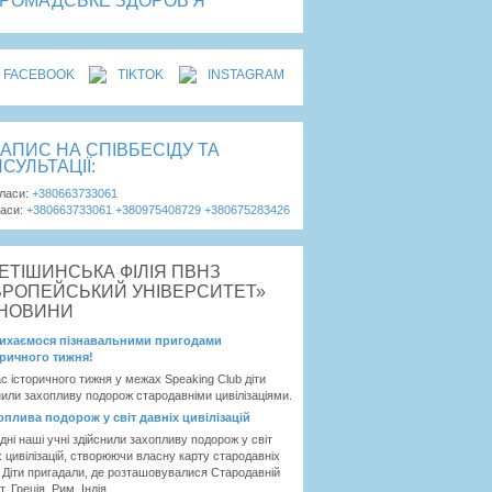
ГРОМАДСЬКЕ ЗДОРОВ'Я
FACEBOOK
TIKTOK
INSTAGRAM
АПИС НА СПІВБЕСІДУ ТА
СУЛЬТАЦІЇ:
класи:
+380663733061
ласи:
+380663733061
+380975408729
+380675283426
НОВИНИ
ихаємося пізнавальними пригодами
оричного тижня!
ас історичного тижня у межах Speaking Club діти
нили захопливу подорож стародавніми цивілізаціями.
оплива подорож у світ давніх цивілізацій
дні наші учні здійснили захопливу подорож у світ
х цивілізацій, створюючи власну карту стародавніх
. Діти пригадали, де розташовувалися Стародавній
, Греція, Рим, Індія ...