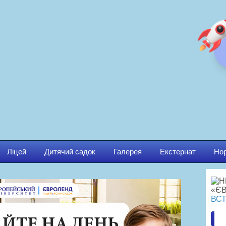
Ліцей
Дитячий садок
Галерея
Екстернат
Нор
ВСТ
Ма