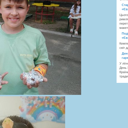
Ста
«Єв
Цього
римля
перет
макет
Под
«Єв
Кемпе
світ д
Ден
гар
У літ
День 
Країн
тради