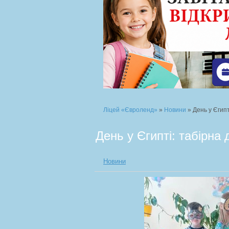
Ліцей «Євроленд»
»
Новини
» День у Єгипт
День у Єгипті: табірна 
Новини