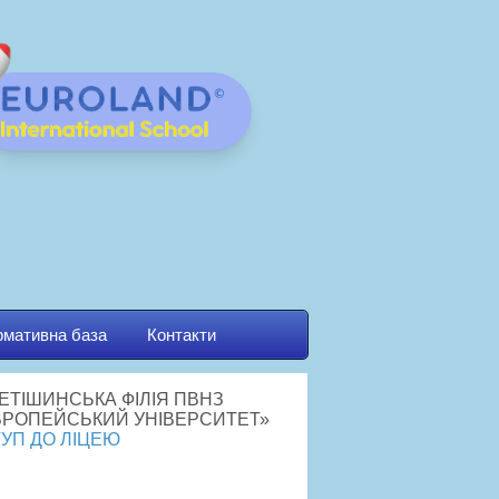
мативна база
Контакти
УП ДО ЛІЦЕЮ
йбутнім першокласникам