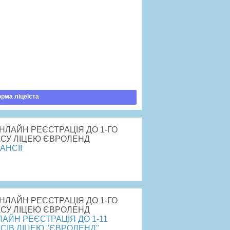
авила прийому
ртість навчання
говір публічної оферти
рядок зарахування
латити навчання
рма ліцеїста
АНСІЇ
рейти
АЙН РЕЄСТРАЦІЯ ДО 1-11
СІВ ЛІЦЕЮ "ЄВРОЛЕНД"