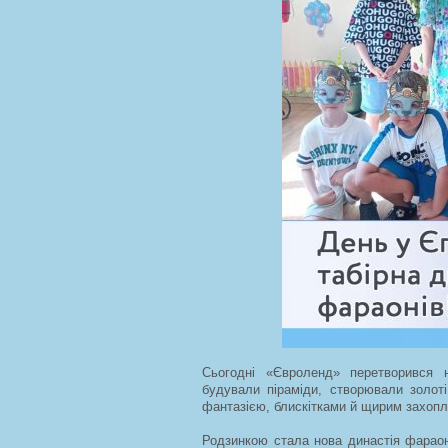
Сьогодні «Євроленд» перетворився 
будували піраміди, створювали золот
фантазією, блискітками й щирим захоп
Родзинкою стала нова династія фараон