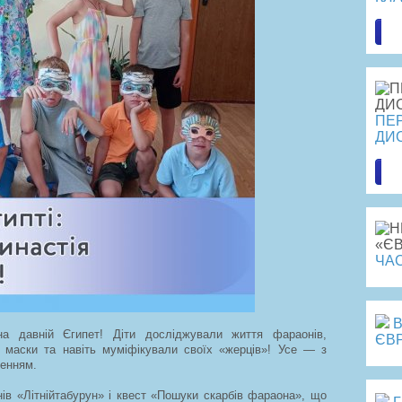
Пе
ПЕ
ДИ
Пе
ЧАС
на давній Єгипет! Діти досліджували життя фараонів,
ЄВ
і маски та навіть муміфікували своїх «жерців»! Усе — з
ленням.
ів «Літнійтабурун» і квест «Пошуки скарбів фараона», що