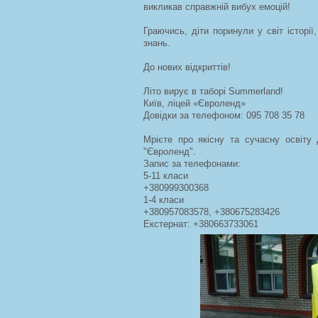
викликав справжній вибух емоцій!
Граючись, діти поринули у світ істор
знань.
До нових відкриттів!
Літо вирує в таборі Summerland!
Київ, ліцей «Євроленд»
Довідки за телефоном: 095 708 35 78
Мрієте про якісну та сучасну освіту
"Євроленд".
Запис за телефонами:
5-11 класи
+380999300368
1-4 класи
+380957083578, +380675283426
Екстернат: +380663733061