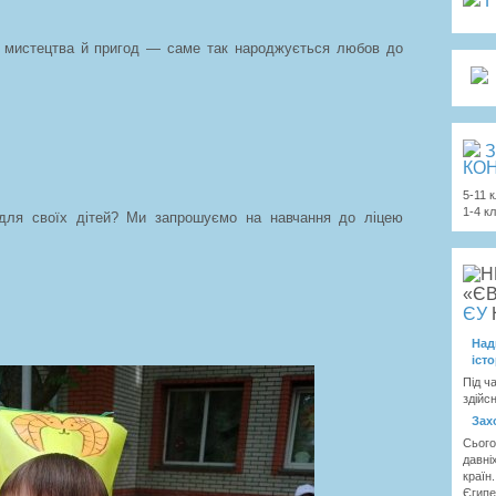
ії, мистецтва й пригод — саме так народжується любов до
З
КОН
5-11 
1-4 к
 для своїх дітей? Ми запрошуємо на навчання до ліцею
ЄУ
Над
іст
Під ч
здійс
Зах
Сього
давні
країн
Єгипет