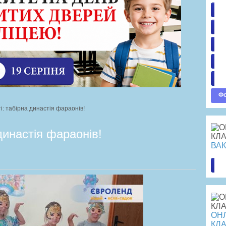
Пр
Ва
До
По
Оп
Фо
і: табірна династія фараонів!
династія фараонів!
ВАК
Пе
ОНЛ
КЛА