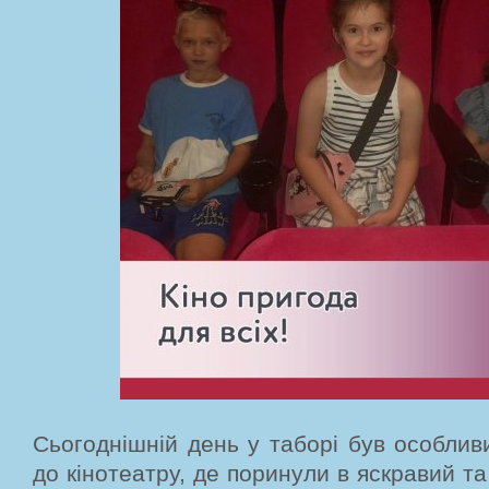
Сьогоднішній день у таборі був особли
до кінотеатру, де поринули в яскравий т