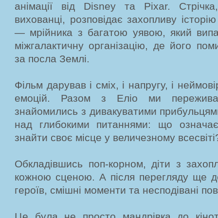
анімації від Disney та Pixar. Стрічка
вихованці, розповідає захопливу історію
— мрійника з багатою уявою, який випа
міжгалактичну організацію, де його по
за посла Землі.
Фільм дарував і сміх, і напругу, і неймов
емоцій. Разом з Еліо ми пережива
знайомились з дивакуватими прибульцям
над глибокими питаннями: що означа
знайти своє місце у величезному всесвіті
Обкладівшись поп-корном, діти з захоп
кожною сценою. А після перегляду ще д
героїв, смішні моменти та несподівані по
Це була не просто мандрівка до кін