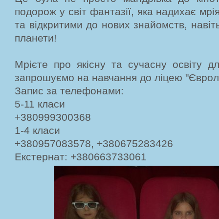
подорож у світ фантазії, яка надихає мрі
та відкритими до нових знайомств, навіт
планети!
Мрієте про якісну та сучасну освіту д
запрошуємо на навчання до ліцею "Єврол
Запис за телефонами:
5-11 класи
+380999300368
1-4 класи
+380957083578, +380675283426
Екстернат: +380663733061