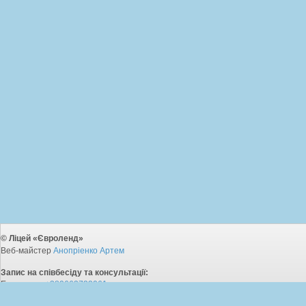
© Ліцей «Євроленд»
Веб-майстер
Анопріенко Артем
Запис на співбесіду та консультації:
Екстернат:
+380663733061
5-11 класи:
+380663733061