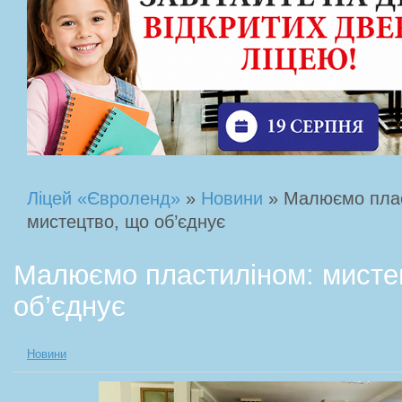
Ліцей «Євроленд»
»
Новини
» Малюємо плас
мистецтво, що об’єднує
Малюємо пластиліном: мисте
об’єднує
Новини