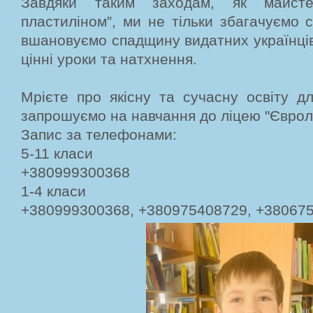
Завдяки таким заходам, як майсте
пластиліном”, ми не тільки збагачуємо с
вшановуємо спадщину видатних українців
цінні уроки та натхнення.
Мрієте про якісну та сучасну освіту д
запрошуємо на навчання до ліцею "Єврол
Запис за телефонами:
5-11 класи
+380999300368
1-4 класи
+380999300368, +380975408729, +38067