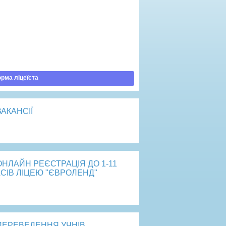
ртість навчання
говір публічної оферти
рядок зарахування
латити навчання
рма ліцеїста
ВАКАНСІЇ
рейти
ОНЛАЙН РЕЄСТРАЦІЯ ДО 1-11
СІВ ЛІЦЕЮ "ЄВРОЛЕНД"
рейти
ПЕРЕВЕДЕННЯ УЧНІВ