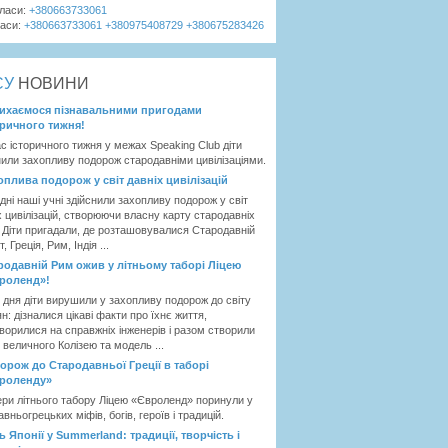
класи:
+380663733061
ласи:
+380663733061
+380975408729
+380675283426
ЄУ
НОВИНИ
ихаємося пізнавальними пригодами
оричного тижня!
ас історичного тижня у межах Speaking Club діти
нили захопливу подорож стародавніми цивілізаціями.
оплива подорож у світ давніх цивілізацій
дні наші учні здійснили захопливу подорож у світ
х цивілізацій, створюючи власну карту стародавніх
. Діти пригадали, де розташовувалися Стародавній
, Греція, Рим, Індія ...
родавній Рим ожив у літньому таборі Ліцею
роленд»!
 дня діти вирушили у захопливу подорож до світу
н: дізналися цікаві факти про їхнє життя,
ворилися на справжніх інженерів і разом створили
 величного Колізею та модель ...
орож до Стародавньої Греції в таборі
роленду»
ри літнього табору Ліцею «Євроленд» поринули у
авньогрецьких міфів, богів, героїв і традицій.
ь Японії у Summerland: традиції, творчість і