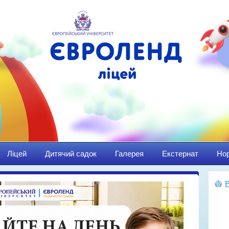
Ліцей
Дитячий садок
Галерея
Екстернат
Нор
Ма
Пр