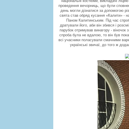
національні костюми, викладачі ліцею 
проведення вечорниць, що були сповнен
день могли дізнатися за допомогою рі
свята став обряд кусання «Калити» - н
Паном Калитинським. Під час спро
дратували його, аби він збився і розсм
парубок отримував винагору - віночок 
спроба була не вдалою, то він був по
всі учасники поласували смачними варен
українські звичаї, до того ж дода