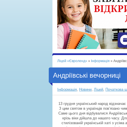
Ліцей «Євроленд»
»
Інформація
» Андріївс
Андріївські вечорниці
Інформація
,
Новини
,
Ліцей
,
Початкова 
13 грудня український народ відзнача
З цим святом в українців пов’язано чим
Саме цього дня відбувалися Андріївські
крізь віки дійшла до нашого часу. Д
стилізованій українській хаті з усіма 