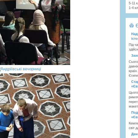
5-11 
1-4 к
Над
іст
Під ч
здійс
Зах
Сього
давні
країн
Єгипет
Ста
«Єв
Цього
римля
перет
макет
Под
«Єв
Кемпе
світ д
Ден