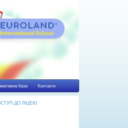
мативна база
Контакти
ВСТУП ДО ЛІЦЕЮ
йбутнім першокласникам
авила прийому