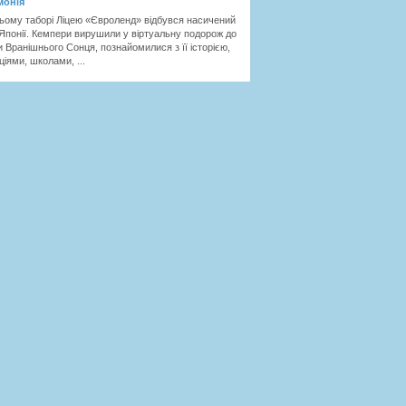
монія
ньому таборі Ліцею «Євроленд» відбувся насичений
Японії. Кемпери вирушили у віртуальну подорож до
и Вранішнього Сонця, познайомилися з її історією,
ціями, школами, ...