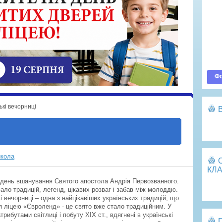
Ва
До
По
Оп
Фо
ькі вечорниці
Пе
школа
КЛА
є день вшанування Святого апостола Андрія Первозванного.
Пе
ало традицій, легенд, цікавих розваг і забав між молоддю.
 вечорниці – одна з найцікавіших українських традицій, що
ля ліцею «Євроленд» - це свято вже стало традиційним. У
атрибутами світлиці і побуту ХІХ ст., вдягнені в українські