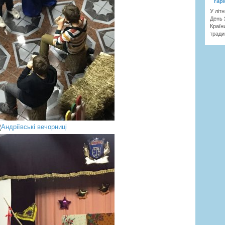
гар
У літ
День 
Країн
тради