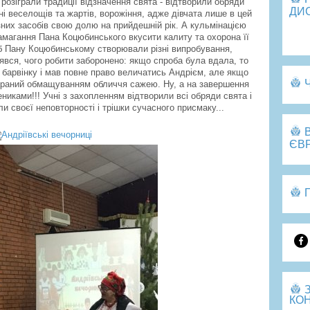
розіграли традиції відзначення свята - відтворили обряди
ДИ
і веселощів та жартів, ворожіння, адже дівчата лише в цей
зних засобів свою долю на прийдешній рік. А кульмінацією
Пе
амагання Пана Коцюбинського вкусити калиту та охорона її
б Пану Коцюбинському створювали різні випробування,
іявся, чого робити заборонено: якщо спроба була вдала, то
з барвінку і мав повне право величатись Андрієм, але якщо
караний обмащуванням обличчя сажею. Ну, а на завершення
иками!!! Учні з захопленням відтворили всі обряди свята і
ли своєї неповторності і трішки сучасного присмаку...
ЄВ
КОН