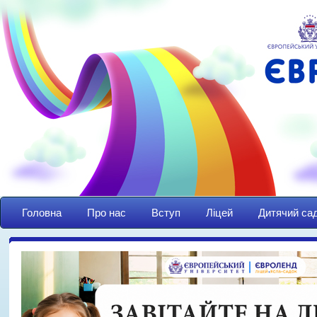
Головна
Про нас
Вступ
Ліцей
Дитячий са