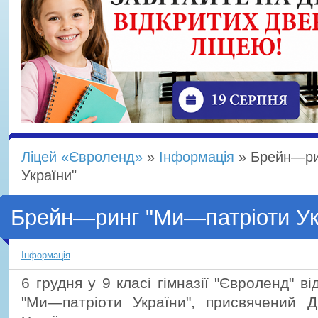
Ліцей «Євроленд»
»
Інформація
» Брeйн—ри
України"
Брeйн—ринг "Ми—патріоти Ук
Інформація
6 грудня у 9 класі гімназії "Євролeнд" 
"Ми—патріоти України", присвячeний