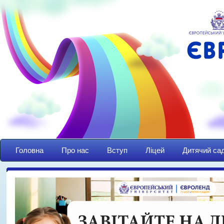
Головна
Про нас
Вступ
Ліцей
Дитячий са