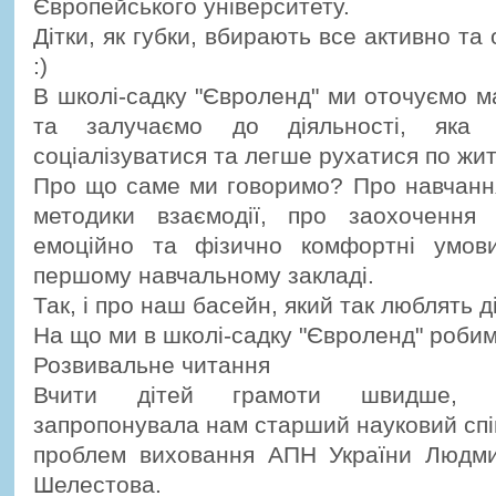
Європейського університету.
Дітки, як губки, вбирають все активно та
:)
В школі-садку "Євроленд" ми оточуємо 
та залучаємо до діяльності, яка 
соціалізуватися та легше рухатися по жи
Про що саме ми говоримо? Про навчання 
методики взаємодії, про заохочення 
емоційно та фізично комфортні умов
першому навчальному закладі.
Так, і про наш басейн, який так люблять діт
На що ми в школі-садку "Євроленд" роби
Розвивальне читання
Вчити дітей грамоти швидше, ле
запропонувала нам старший науковий спів
проблем виховання АПН України Людм
Шелестова.