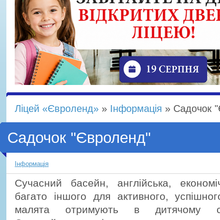
Ліцей «Євроленд»
»
Інформація
» Садочок "
Садочок "Євроленд"
Інформація
Сучасний басейн, англійська, економ
багато іншого для активного, успішног
малята отримують в дитячому са