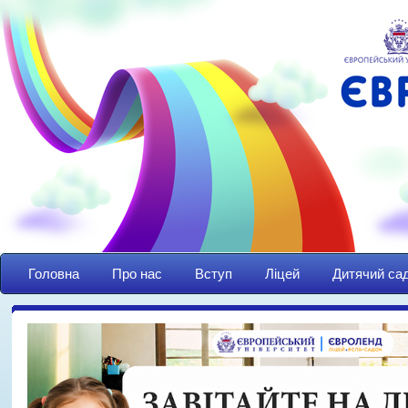
Головна
Про нас
Вступ
Ліцей
Дитячий са